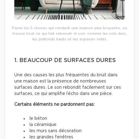
Parmi les 5 choses qui rendent une maison plus bruyante, on
trouve tout ce qui fait rebondir le son, comme les sols durs,
les plafonds hauts et les espaces vides.
1. BEAUCOUP DE SURFACES DURES
Une des causes les plus fréquentes du bruit dans
une maison est la présence de nombreuses
surfaces dures. Le son rebondit facilement sur ces
surfaces, ce qui amplifie l’écho dans une pièce.
Certains éléments ne pardonnent pas:
le béton
la céramique
les murs sans décoration
les grandes fenêtres